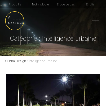
Produits
Technologie
Etude de cas
English
Catégorie : Intelligence urbaine
Sunna-Design
/
Intelligence urbaine