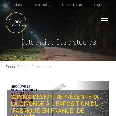
Produits
Technologie
Etude de cas
English
Catégorie : Case studies
Sunna-Design
/
Case studies
SUNNA DESIGN REPRÉSENTERA
LA GIRONDE À L'EXPOSITION DU
"FABRIQUÉ EN FRANCE" DE