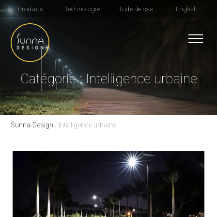
Produits
Technologie
Etude de cas
English
Catégorie : Intelligence urbaine
Sunna-Design
/
Intelligence urbaine