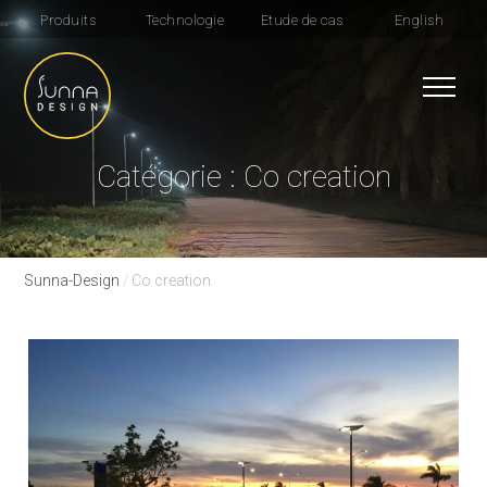
Produits
Technologie
Etude de cas
English
Catégorie : Co creation
Sunna-Design
/
Co creation