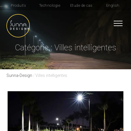
Produits
Technologie
Etude de cas
English
Catégorie : Villes intelligentes
Sunna-Design
/
Villes intelligentes