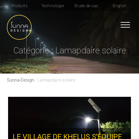
Produits
Technologie
Etude de cas
English
Catégorie : Lamapdaire solaire
Sunna-Design
/
Lamapdaire solaire
LE VILLAGE DE KHELUS S'ÉQUIPE